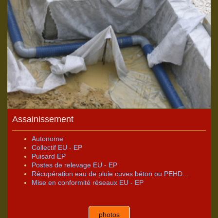
Assainissement
Autonome
Collectif EU - EP
Puisard EP
Postes de relevage EU - EP
Récupération eau de pluie
cuves béton ou PEHD...
Mise en conformité réseaux EU - EP
photos