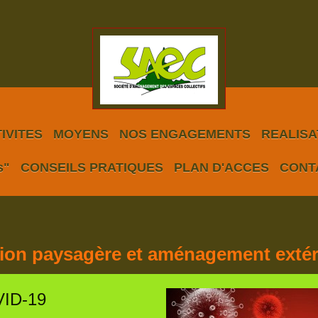
IVITES
MOYENS
NOS ENGAGEMENTS
REALISAT
s"
CONSEILS PRATIQUES
PLAN D'ACCES
CONT
ion paysagère et aménagement extéri
VID-19