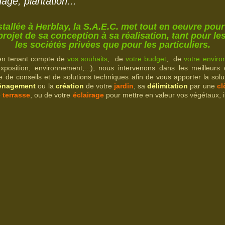
hage, plantation...
stallée à Herblay, la S.A.E.C. met tout en oeuvre p
projet de sa conception à sa réalisation, tant pour les
les sociétés privées que pour les particuliers.
n tenant compte de
vos souhaits
, de
votre budget
, de
votre envir
xposition, environnement,...), nous intervenons dans les meilleurs
me de
con
seils et de solutions techniques afin de vous apporter la sol
ménagement
ou la
création
de votre
jardin
,
sa
délimitation
par une
cl
e
terrasse
, ou de votre
éclairage
pour mettre en valeur vos végétaux, il