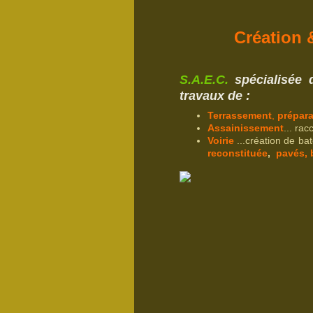
Création 
S.A.E.C.
spécialisée 
travaux
de
:
Terrassement
,
prépara
Assainissement
... ra
Voirie
...création de ba
reconstituée
,
pavés, 