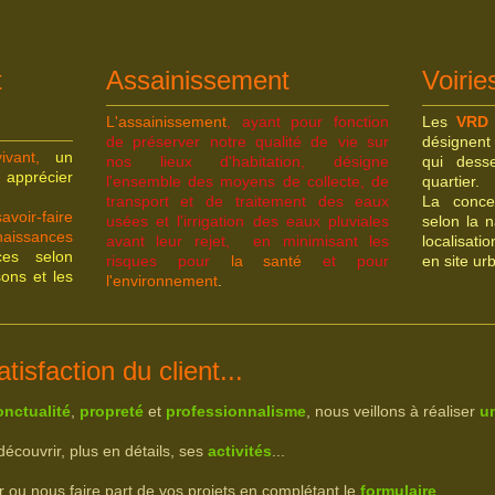
t
Assainissement
Voiri
L'assainissement
, ayant pour fonction
Les
VRD
de préserver notre qualité de vie sur
désignent
ivant,
un
nos lieux d'habitation, désigne
qui dess
 apprécier
l'ensemble des moyens de collecte, de
quartier.
transport et de traitement des eaux
La conce
savoir-faire
usées et l'irrigation des eaux pluviales
selon la 
naissances
avant leur rejet, en minimisant les
localisatio
ces selon
risques pour
la santé
et
pour
en site ur
ons et les
l'environnement
.
atisfaction du client...
onctualité
,
propreté
et
professionnalisme
, nous veillons à réaliser
un
couvrir, plus en détails, ses
activités
...
r ou nous faire part de vos projets en complétant le
formulaire
.