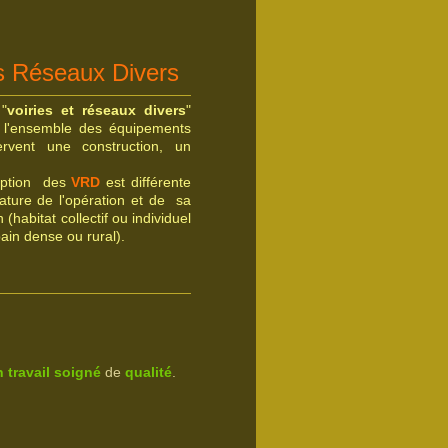
es Réseaux Divers
"
voiries et réseaux divers
"
 l'ensemble des équipements
ervent une construction, un
ption des
VRD
est différente
nature de l'opération et de sa
n (habitat collectif ou individuel
bain dense ou rural).
 travail soigné
de
qualité
.