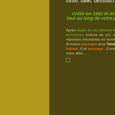
tonte, taille, dessouc
Créée en 1982 et in
tout au long de votre 
Après
étude de vos besoins
e
techniques
(nature du sol, e
réponses innovantes en ter
domaine
paysager
pour
l'a
bassin
, d'
un
arrosage
,
d'un
votre allée...