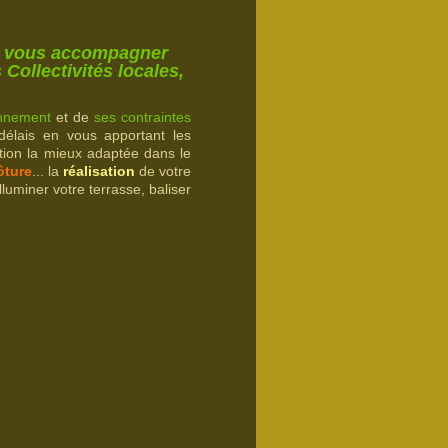
our vous accompagner
 Collectivités locales,
onnement
et de
ses contraintes
 délais en vous apportant les
ution la mieux adaptée dans le
ôture
...
la
réalisation
de votre
luminer votre terrasse, baliser