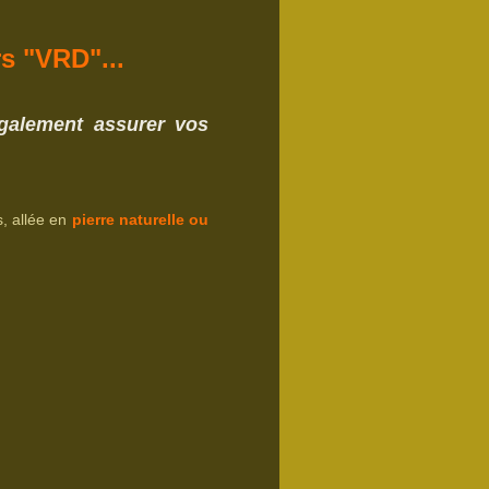
s "VRD"...
également assurer
vos
, allée en
pierre naturelle ou