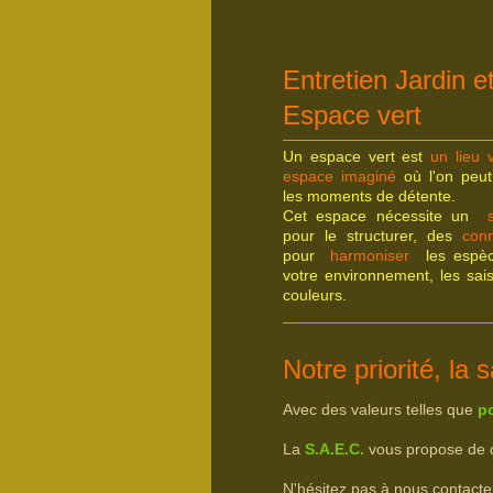
Entretien Jardin e
Espace vert
Un espace vert est
un lieu v
espace imaginé
où l'on peut
les moments de détente.
Cet espace nécessite un
pour le structurer, des
con
pour
h
armoniser
les espè
votre environnement, les sais
couleurs.
Notre priorité, la s
Avec des valeurs telles que
p
La
S.A.E.C.
vous propose de dé
N'hésitez pas à nous contacte