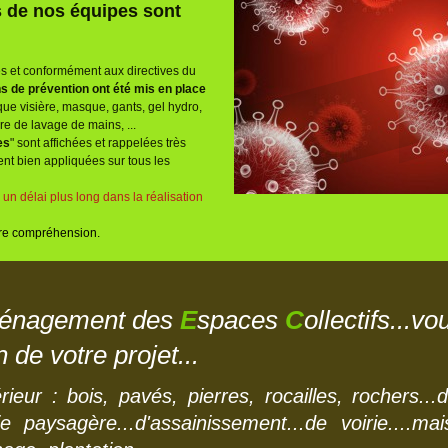
es de nos équipes sont
es et conformément aux directives du
s de prévention ont été mis en place
que visière, masque, gants, gel hydro,
re de lavage de mains, ...
es
" sont affichées et rappelées très
ent bien appliquées sur tous les
n délai plus long dans la réalisation
re compréhension.
énagement des
E
spaces
C
ollectifs...
 de votre projet...
eur : bois, pavés, pierres, rocailles, rochers...
e paysagère...d'assainissement...de voirie....mai